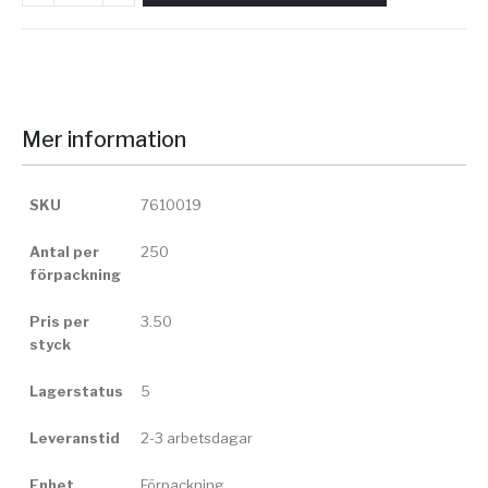
Mer information
SKU
7610019
Antal per
250
förpackning
Pris per
3.50
styck
Lagerstatus
5
Leveranstid
2-3 arbetsdagar
Enhet
Förpackning