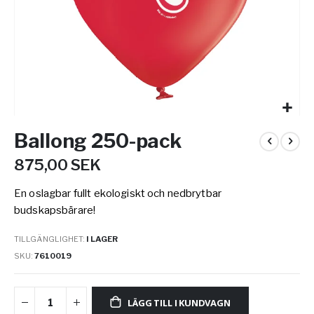
Hoppa
Ballong 250-pack
till
början
875,00 SEK
av
bildgalleriet
En oslagbar fullt ekologiskt och nedbrytbar
budskapsbärare!
TILLGÄNGLIGHET:
I LAGER
SKU
7610019
LÄGG TILL I KUNDVAGN